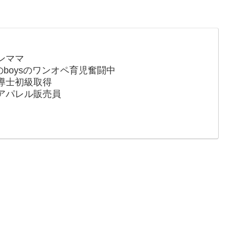
ンママ
のboysのワンオペ育児奮闘中
導士初級取得
アパレル販売員