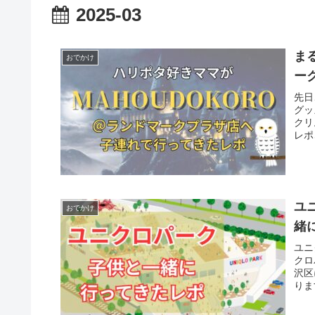
2025-03
ま
おでかけ
ー
先日
グッ
クリ
レポ
ユ
おでかけ
緒
ユニ
クロ
沢区
りま
店舗
もた