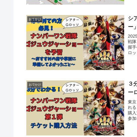
シ
おでかけ
ー
20
戦隊
握手
ロッ
でも
３
おでかけ
ー
東京
れる
購入
参加
た。