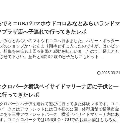
るでミニUSJ？!マホウドコロみなとみらいランドマ
クプラザ店へ子連れで行ってきたレポ
、みなとみらいのマホウドコロへ行きました。ハリー・ポッター
ズのショップか〜とあまり期待せずに入ったのですが、はいビッ
。想像を何倍も上回る衝撃と感動を味わいましたので、是非とも
させて下さい。意外と4歳＆2歳の息子たちにもヒット...
2025.03.21
ニクロパーク横浜ベイサイドマリーナ店に子供と一
に行ってきたレポ
クロパークへ子供を連れて遊びに行ってきた体験レポです。ユニ
パークとはアウトレットには日本初の公園一体型店舗で横浜市金
にある三井アウトレットパーク、横浜ベイサイドマリーナ内にあ
す。ユニクロパークではUNIQLO・GUでのお買い物はもちろん、
と一体型となっている公園で自由に遊ぶことができ、大人も子供
のしめます。