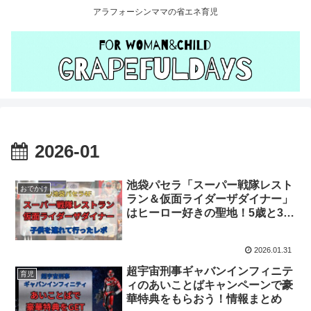
アラフォーシンママの省エネ育児
2026-01
池袋パセラ「スーパー戦隊レスト
おでかけ
ラン＆仮面ライダーザダイナー」
はヒーロー好きの聖地！5歳と3歳
を連れて行った体験レポ
2026.01.31
超宇宙刑事ギャバンインフィニテ
育児
ィのあいことばキャンペーンで豪
華特典をもらおう！情報まとめ