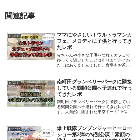
関連記事
ママにやさしい！ウルトラマンカ
おでかけ
フェ、メロディに子供と行ってき
たレポ
赤ちゃんや小さな子供をつれてカフェで
ゆっくり過ごせたことはありますか？わ
たしはありませんでした。食事もお茶も
味わう余裕なく、口から流し込んで逃げ
るように退店。そんな体験から外食はも
っぱらファミレスになり、子連れには敷
南町田グランベリーパークに隣接
おでかけ
居の高いカフェには全然行...
している鶴間公園へ子連れで行っ
てきたレポ
南町田グランベリーパークに隣接してい
る鶴間公園へ子連れで行ってきたレポで
す。大自然に囲まれた東京ドーム1.5個分
の広大な公園。木のアスレチックや吊り
橋など子供が夢中になって遊ぶ遊具や、
気になるトイレ環境、ベビー休憩室など
爆上戦隊ブンブンジャーヒーロー
おでかけ
もご紹介します。
ショー第3弾の特別公演「素顔の