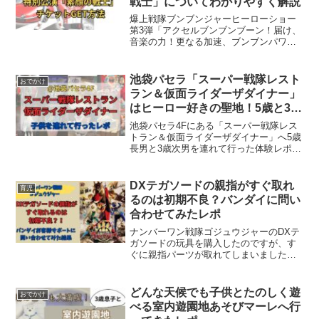
戦士」についてわかりやすく解説
爆上戦隊ブンブンジャーヒーローショー
第3弾「アクセルブンブンブーン！届け、
音楽の力！更なる加速、ブンブンパワー
第爆走！！」の素顔の戦士、特別公演の
抽選受付が12月2日(月)〜開始されました
ね。この特別公演はブンブンジャーの俳
池袋パセラ「スーパー戦隊レスト
おでかけ
優さんたちも出演...
ラン＆仮面ライダーザダイナー」
はヒーロー好きの聖地！5歳と3歳
を連れて行った体験レポ
池袋パセラ4Fにある「スーパー戦隊レス
トラン＆仮面ライダーザダイナー」へ5歳
長男と3歳次男を連れて行った体験レポで
す。実際に行ってみて感じたこと、子供
の反応などの正直レビューの他、店内の
様子やコラボメニュー、来店ノベルティ
DXテガソードの親指がすぐ取れ
育児
などなど気になる情報を写真と共にお伝
るのは初期不良？バンダイに問い
えいたします。
合わせてみたレポ
ナンバーワン戦隊ゴジュウジャーのDXテ
ガソードの玩具を購入したのですが、す
ぐに親指パーツが取れてしまいました。
もしや初期不良？！と思い、バンダイお
客様サポートに問い合わせをしてみまし
た。初期不良なのか、返金・交換対応は
どんな天候でも子供とたのしく遊
おでかけ
可能なのか？問い合わせの結果をまとめ
べる室内遊園地あそびマーレへ行
ました。