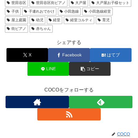
世田谷区
世田谷区街ピアノ
大戸屋
大戸屋お子様セット
子供
子連れおでかけ
小田急線
小田急線経堂
屋上庭園
幼児
経堂
経堂コルティ
育児
街ピアノ
赤ちゃん
シェアする
X
Facebook
はてブ
LINE
コピー
COCOをフォローする
COCO