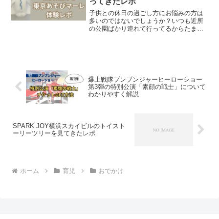
ってきたレポ
子供との休日の過ごし方にお悩みの方は
多いのではないでしょうか？いつも近所
の公園ばかり連れて行ってるからたまに
はちがう場所に連れて行ってあげたい！
暑い日や寒い日、雨の日はテレビに頼っ
てしまいがちだけど身体をたくさん動か
して発散させたい！そんな...
爆上戦隊ブンブンジャーヒーローショー
第3弾の特別公演「素顔の戦士」について
わかりやすく解説
SPARK JOY横浜スカイビルのトイスト
ーリーツリーを見てきたレポ
ホーム
育児
おでかけ