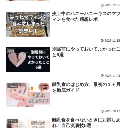
2023.12.21
炎上中のハニーハニーキスのマフ
日記
ィンを食べた感想レポ
2023.11.15
別居前にやっておいてよかったこ
離婚
と6選
2023.11.08
離乳食のはじめ方、最初の１ヵ月
ごはん
を徹底ガイド
2023.10.17
離乳食を食べないときにお試しあ
ごはん
れ！自己流裏技5選