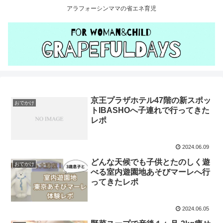
アラフォーシンママの省エネ育児
京王プラザホテル47階の新スポッ
おでかけ
トIBASHOへ子連れで行ってきた
レポ
2024.06.09
どんな天候でも子供とたのしく遊
おでかけ
べる室内遊園地あそびマーレへ行
ってきたレポ
2024.06.05