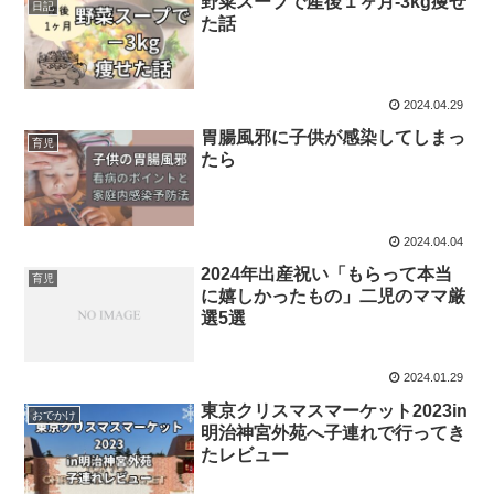
野菜スープで産後１ヶ月-3kg痩せ
日記
た話
2024.04.29
胃腸風邪に子供が感染してしまっ
育児
たら
2024.04.04
2024年出産祝い「もらって本当
育児
に嬉しかったもの」二児のママ厳
選5選
2024.01.29
東京クリスマスマーケット2023in
おでかけ
明治神宮外苑へ子連れで行ってき
たレビュー