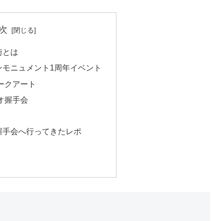
次
街とは
ンモニュメント1周年イベント
ークアート
オ握手会
握手会へ行ってきたレポ