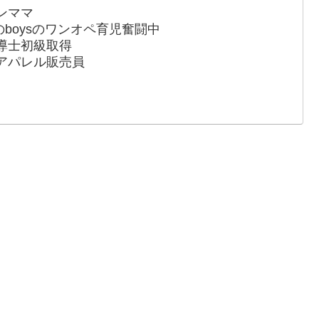
ンママ
のboysのワンオペ育児奮闘中
導士初級取得
アパレル販売員